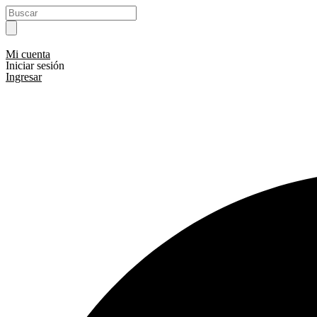
Ir
Search
al
...
contenido
Mi cuenta
Iniciar sesión
Ingresar