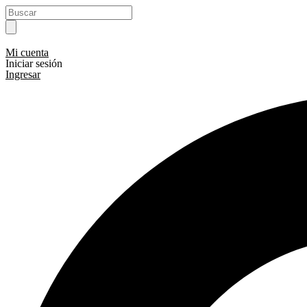
Ir
Search
al
...
contenido
Mi cuenta
Iniciar sesión
Ingresar