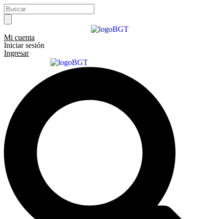
Ir
Search
al
...
contenido
Mi cuenta
Iniciar sesión
Ingresar