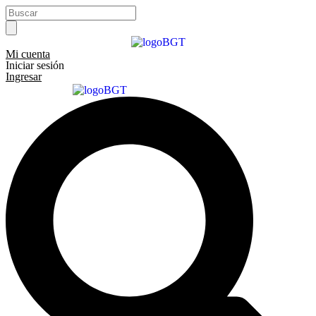
Ir
Search
al
...
contenido
Mi cuenta
Iniciar sesión
Ingresar