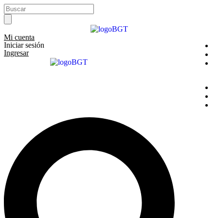
Ir
Search
al
...
contenido
Mi cuenta
Iniciar sesión
Ingresar