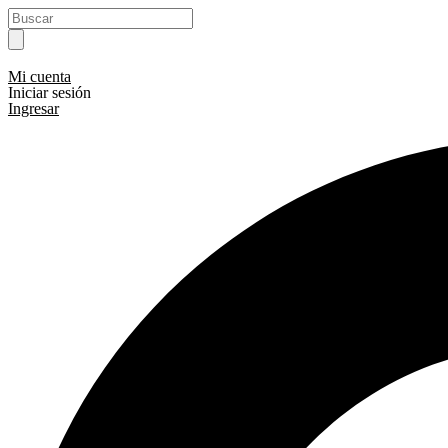
Ir
Search
al
...
contenido
Mi cuenta
Iniciar sesión
Ingresar