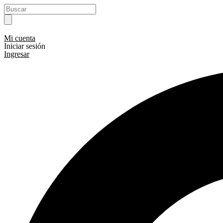
Ir
Search
al
...
contenido
Mi cuenta
Iniciar sesión
Ingresar