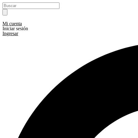
Ir
Search
al
...
contenido
Mi cuenta
Iniciar sesión
Ingresar