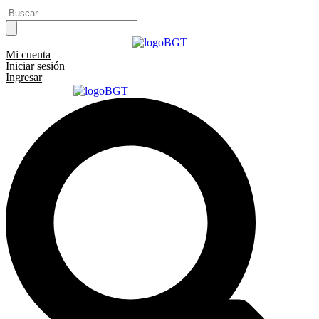
Ir
Search
al
...
contenido
Mi cuenta
Iniciar sesión
Ingresar