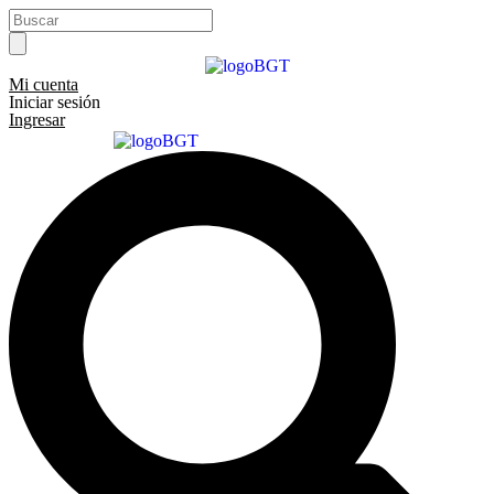
Ir
Search
al
...
contenido
Mi cuenta
Iniciar sesión
Ingresar