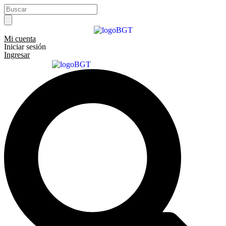
Ir
Search
al
...
contenido
Mi cuenta
Iniciar sesión
Ingresar